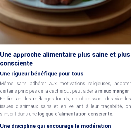
Une approche alimentaire plus saine et plus
consciente
Une rigueur bénéfique pour tous
Même sans adhérer aux motivations religieuses, adopter
certains principes de la cacherout peut aider à
mieux manger
.
En limitant les mélanges lourds, en choisissant des viandes
issues d’animaux sains et en veillant à leur traçabilité, on
s’inscrit dans une
logique d’alimentation consciente
.
Une discipline qui encourage la modération