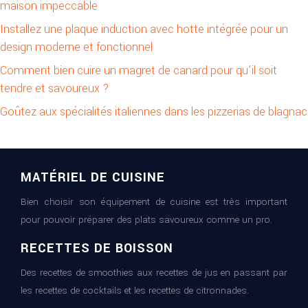
maison impeccable
Installez une plaque induction avec hotte intégrée pour un
design moderne et fonctionnel
Comment bien cuire un magret de canard pour qu’il soit
tendre et savoureux ?
Goûtez aux spécialités italiennes dans les pizzerias de blagnac
MATÉRIEL DE CUISINE
Bien choisir son équipement de cuisine est très important
pour pouvoir préparer des plats savoureux comme un pro.
RECETTES DE BOISSON
Des recettes de smoothies aux recettes de jus en passant par
les recettes de cocktails et les recettes de citronnades.